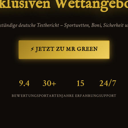
klusiven Wettangeb
lständige deutsche Testbericht – Sportwetten, Boni, Sicherheit 
⚡ JETZT ZU MR GREEN
9.4
30+
15
24/7
BEWERTUNG
SPORTARTEN
JAHRE ERFAHRUNG
SUPPORT