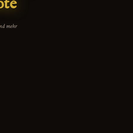
ote
und mehr